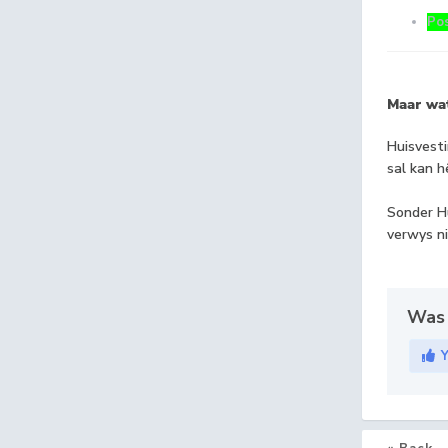
Po
Maar wat
Huisvesti
sal kan h
Sonder Hu
verwys ni
Was 