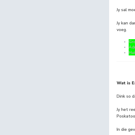
Jy sal mo
Jy kan da
voeg.
Gr
Ad
Hui
Wat is E
Dink so d
Jy het re
Poskatoor
In die gev