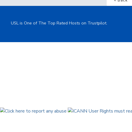
« Back
USL is One of The Top Rated Hosts on Trustpilot.