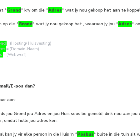
et *
Grond
* kry om die *
Adres
* wat jy nou gekoop het aan te koppel
n op die *
Grond
* wat jy nou gekoop het , waaraan jy jou *
Adres
* o
ond
= (Hosting/ Huisvesting)
res
= (Domain-Naam)
s
= (Webwerf)
mail/E-pos dan?
aar aan:
eds jou Grond jou Adres en jou Huis soos bo gemeld, dink nou aan jou e
, omdat hulle jou adres ken.
al kan jy vir elke person in die Huis ‘n *
Posbus
* buite in die tuin sit