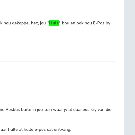
.
ok nou gekoppel het, jou *
Huis
* bou en ook nou E-Pos by
ie Posbus buite in jou tuin waar jy al daai pos kry van die
 waar hulle al hulle e-pos sal ontvang.