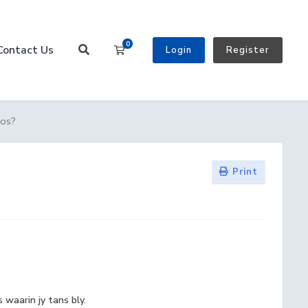
0
Contact Us
Shopping Cart
Login
Register
Pos?
Print
 waarin jy tans bly.