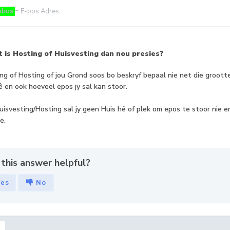
sbus
= E-pos Adres
 is Hosting of Huisvesting dan nou presies?
ng of Hosting of jou Grond soos bo beskryf bepaal nie net die groot
ê en ook hoeveel epos jy sal kan stoor.
isvesting/Hosting sal jy geen Huis hê of plek om epos te stoor nie 
e.
this answer helpful?
Yes
No